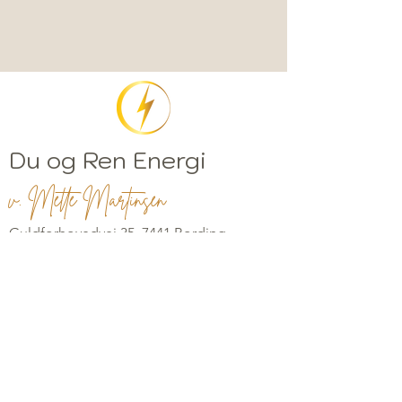
Du og Ren Energi
v. Mette Martinsen
Guldforhovedvej 35, 7441 Bording
hello@duogrenenergi.dk
CVR: 38965247
Privatlivspolitik
Cookiepolitik
Handelsbetingelser