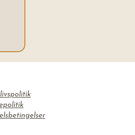
livspolitik
epolitik
lsbetingelser