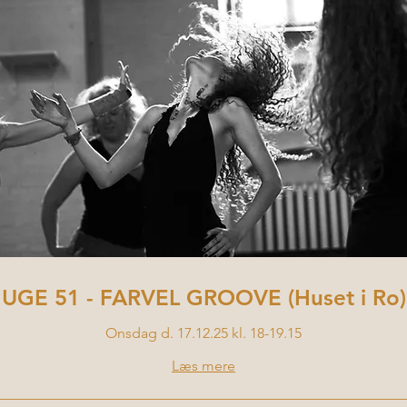
UGE 51 - FARVEL GROOVE (Huset i Ro)
Onsdag d. 17.12.25 kl. 18-19.15
Læs mere