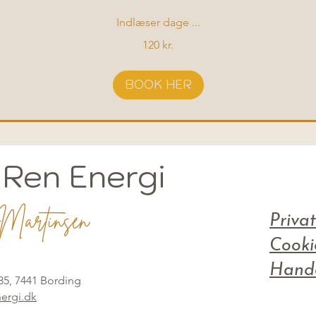
Indlæser dage ...
120 kr.
BOOK HER
 Ren Energi
Martinsen
Privat
Cooki
Hande
35, 7441 Bording
ergi.dk