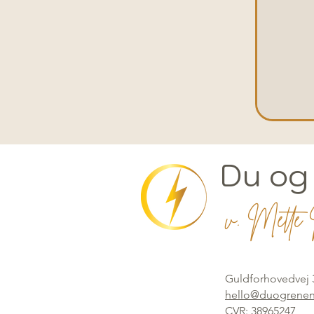
120
danske
kroner
Du og
v. Mette 
Guldforhovedvej 
hello@duogrenen
CVR: 38965247