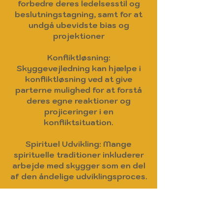
forbedre deres ledelsesstil og
beslutningstagning, samt for at
undgå ubevidste bias og
projektioner
Konfliktløsning:
Skyggevejledning kan hjælpe i
konfliktløsning ved at give
parterne mulighed for at forstå
deres egne reaktioner og
projiceringer i en
konfliktsituation.
Spirituel Udvikling: Mange
spirituelle traditioner inkluderer
arbejde med skygger som en del
af den åndelige udviklingsproces.
I sidste ende er skyggevejledning
en dybt personlig proces, der kan
tilpasses individuelle behov og mål.