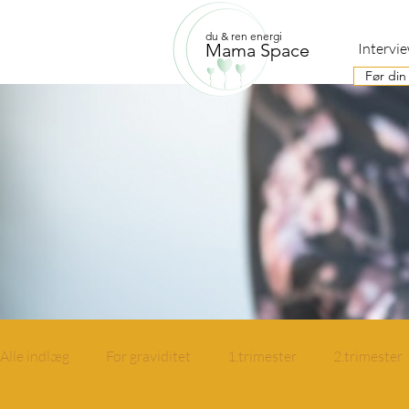
du & ren energi
Mama Space
Intervi
Før din
Alle indlæg
Før graviditet
1.trimester
2.trimester