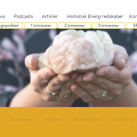
ews
Podcasts
Artikler
Hollistisk Energi redskaber
Kon
 graviditet
1.trimester
2.trimester
3.trimester
Ef
3.trimester
Fødslen
Efter fødslen
Kvinde liv