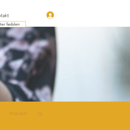
takt
Log Ind
ter fødslen
Podcasts