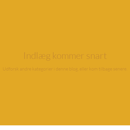
Indlæg kommer snart
Udforsk andre kategorier i denne blog, eller kom tilbage senere.